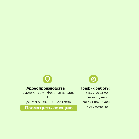
Адрес производства:
График работы:
г. Дзержинск, ул. Фоминых 9, корп.
с 9.00 до 18.00
1
без выходных
Яндекс: N 53.687113 E 27.166968
заявки принимаем
круглосуточно
Посмотреть локацию