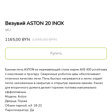
Везувий ASTON 20 INOX
SKU:
1165,00
1255,00
BYN
BYN
Купить
Банная печь ASTON из нержавеющей стали марки AISI 430 устойчива
к окислению и прогару. Сваренные роботом швы обеспечивают
отличное качество печи. Печь быстро нагревается и легко отдаёт
тепло заложенным в закрытую и открытую каменки камням. Канал
для вторичного дожига делает горение топлива максимально
эффективным.
Модель: Aston
Дверца: Глухая
Объем парной, м3: 18-22
Парогенератор: Да