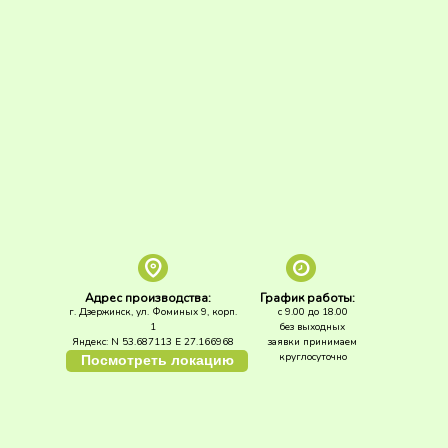
Адрес производства:
График работы:
г. Дзержинск, ул. Фоминых 9, корп.
с 9.00 до 18.00
1
без выходных
Яндекс: N 53.687113 E 27.166968
заявки принимаем
круглосуточно
Посмотреть локацию