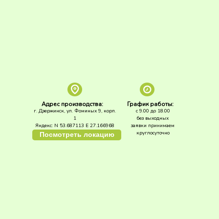
Адрес производства:
График работы:
г. Дзержинск, ул. Фоминых 9, корп.
с 9.00 до 18.00
1
без выходных
Яндекс: N 53.687113 E 27.166968
заявки принимаем
круглосуточно
Посмотреть локацию